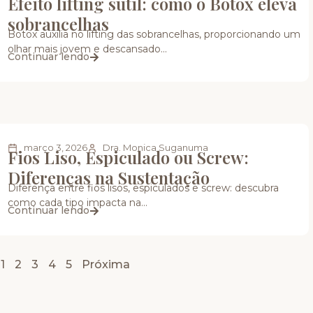
Efeito lifting sutil: como o Botox eleva
sobrancelhas
Botox auxilia no lifting das sobrancelhas, proporcionando um
olhar mais jovem e descansado...
Continuar lendo
março 3, 2026
Dra. Monica Suganuma
Fios Liso, Espiculado ou Screw:
Diferenças na Sustentação
Diferença entre fios lisos, espiculados e screw: descubra
como cada tipo impacta na...
Continuar lendo
1
2
3
4
5
Próxima