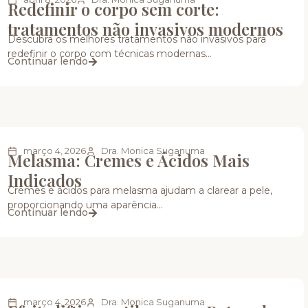
Redefinir o corpo sem corte:
tratamentos não invasivos modernos
Descubra os melhores tratamentos não invasivos para
redefinir o corpo com técnicas modernas...
Continuar lendo
março 4, 2026
Dra. Monica Suganuma
Melasma: Cremes e Ácidos Mais
Indicados
Cremes e ácidos para melasma ajudam a clarear a pele,
proporcionando uma aparência...
Continuar lendo
março 4, 2026
Dra. Monica Suganuma