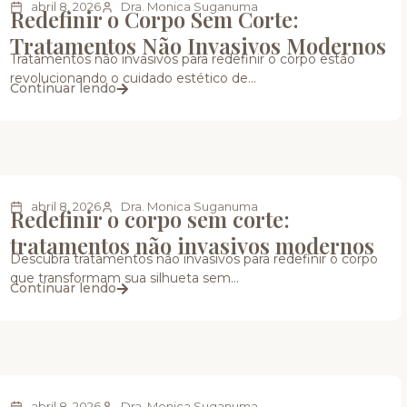
abril 8, 2026
Dra. Monica Suganuma
Redefinir o Corpo Sem Corte:
Tratamentos Não Invasivos Modernos
Tratamentos não invasivos para redefinir o corpo estão
revolucionando o cuidado estético de...
Continuar lendo
abril 8, 2026
Dra. Monica Suganuma
Redefinir o corpo sem corte:
tratamentos não invasivos modernos
Descubra tratamentos não invasivos para redefinir o corpo
que transformam sua silhueta sem...
Continuar lendo
abril 8, 2026
Dra. Monica Suganuma