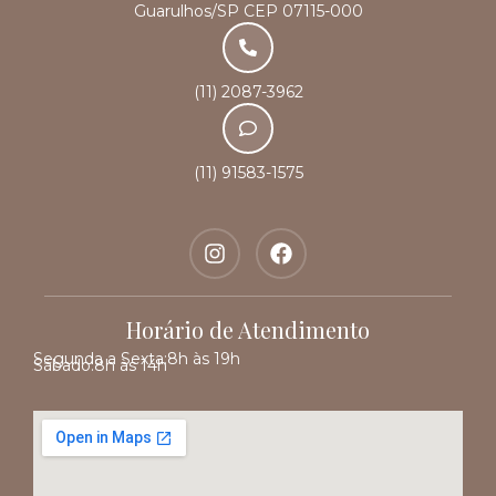
Guarulhos/SP CEP 07115-000
(11) 2087-3962
(11) 91583-1575
Horário de Atendimento
Segunda a Sexta:
8h às 19h
Sábado:
8h às 14h