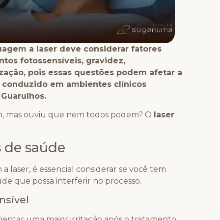
agem a laser deve considerar fatores
tos fotossensíveis, gravidez,
ação, pois essas questões podem afetar a
 conduzido em ambientes clínicos
Guarulhos.
m, mas ouviu que nem todos podem? O
laser
s de saúde
 laser, é essencial considerar se você tem
e que possa interferir no processo.
nsível
entar uma maior irritação após o tratamento.