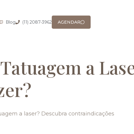
Blog
(11) 2087-3962
AGENDAR
Tatuagem a Las
zer?
agem a laser? Descubra contraindicações