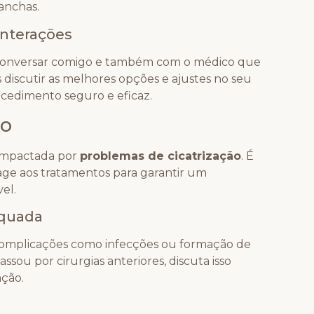
anchas.
interações
al conversar comigo e também com o médico que
iscutir as melhores opções e ajustes no seu
cedimento seguro e eficaz.
ão
 impactada por
problemas de cicatrização
. É
ge aos tratamentos para garantir um
el.
equada
ar complicações como infecções ou formação de
ssou por cirurgias anteriores, discuta isso
ação.