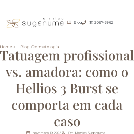
Blog
(11) 2087-3962
Home
Blog
Dermatologia
Tatuagem profissional
vs. amadora: como o
Hellios 3 Burst se
comporta em cada
caso
novembro 10, 2025
Dra. Monica Suganuma