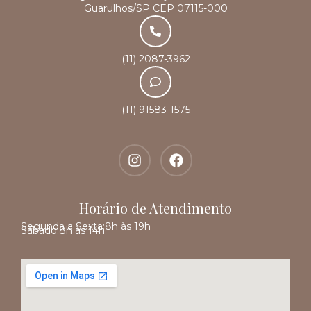
Guarulhos/SP CEP 07115-000
(11) 2087-3962
(11) 91583-1575
Horário de Atendimento
Segunda a Sexta:
8h às 19h
Sábado:
8h às 14h