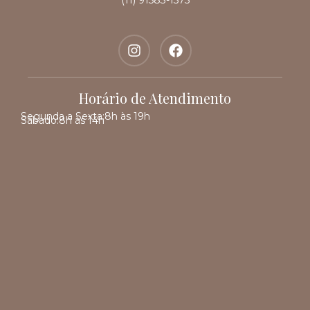
(11) 91583-1575
Horário de Atendimento
Segunda a Sexta:
8h às 19h
Sábado:
8h às 14h