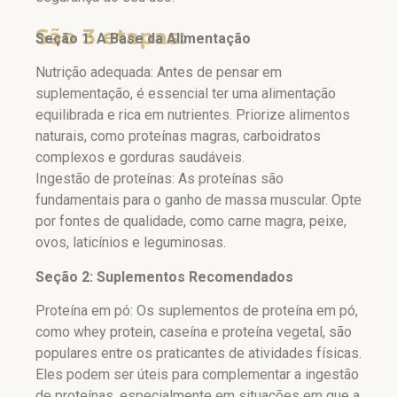
São 3 etapas:
Seção 1: A Base da Alimentação
Nutrição adequada: Antes de pensar em
suplementação, é essencial ter uma alimentação
equilibrada e rica em nutrientes. Priorize alimentos
naturais, como proteínas magras, carboidratos
complexos e gorduras saudáveis.
Ingestão de proteínas: As proteínas são
fundamentais para o ganho de massa muscular. Opte
por fontes de qualidade, como carne magra, peixe,
ovos, laticínios e leguminosas.
Seção 2: Suplementos Recomendados
Proteína em pó: Os suplementos de proteína em pó,
como whey protein, caseína e proteína vegetal, são
populares entre os praticantes de atividades físicas.
Eles podem ser úteis para complementar a ingestão
de proteínas, especialmente em situações em que a