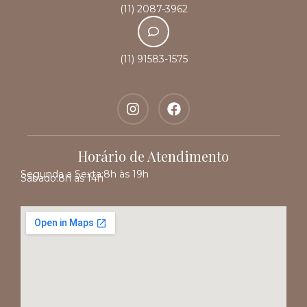
(11) 2087-3962
(11) 91583-1575
Horário de Atendimento
Segunda a Sexta:
8h às 19h
Sábado:
8h às 14h