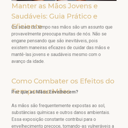
Manter as Mãos Jovens e
Saudáveis: Guia Prático e
Eficiente
Os sinais do tempo nas mãos são um assunto que
provavelmente preocupa muitas de nós. Não se
engane pensando que são inevitáveis, pois
existem maneiras eficazes de cuidar das mãos e
mantê-las jovens e saudáveis mesmo com o
avanço da idade.
Como Combater os Efeitos do
Tempo nas Mãos
Por que as Mãos Envelhecem?
As mãos são frequentemente expostas ao sol,
substâncias químicas e outros danos ambientais.
Essa exposição constante contribui para o
envelhecimento precoce, tornando-as vulneráveis a