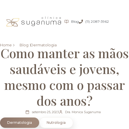
Blog
(11) 2087-3962
Home
Blog
Dermatologia
Como manter as mãos
saudáveis e jovens,
mesmo com o passar
dos anos?
setembro 25, 2023
Dra. Monica Suganuma
Dermatologia
Nutrologia