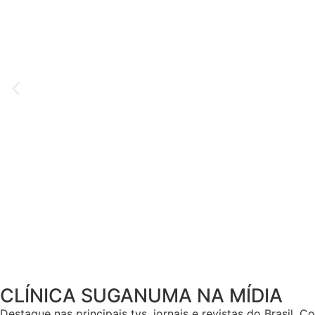
DRA. MONICA SUGANUMA
CRM 145.648
CLÍNICA SUGANUMA NA MÍDIA
Destaque nas principais tvs, jornais e revistas do Brasil. 