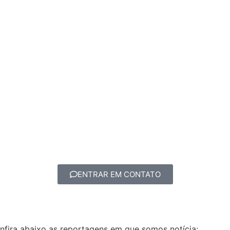
ENTRAR EM CONTATO
Confira abaixo as reportagens em que somos notícia: