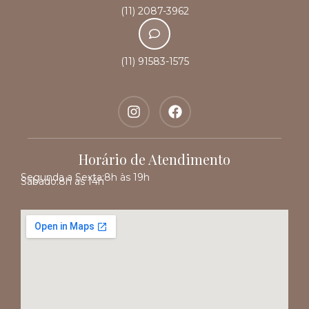
(11) 2087-3962
(11) 91583-1575
Horário de Atendimento
Segunda a Sexta:
8h às 19h
Sábado:
8h às 14h