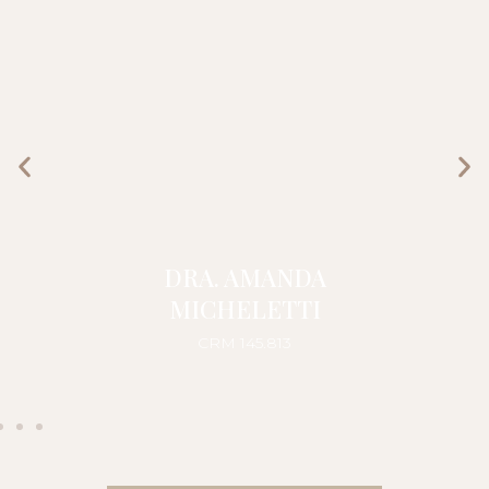
DRA. AMANDA
MICHELETTI
CRM 145.813