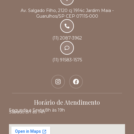
Av. Salgado Filho, 2120 cj 1914c Jardim Maia -
Guarulhos/SP CEP 07115-000
(11) 2087-3962
(11) 91583-1575
Horário de Atendimento
Segunda a Sexta:
8h às 19h
Sábado:
8h às 14h