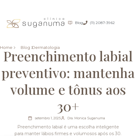
Blog
(11) 2087-3962
Home
Blog
Dermatologia
Preenchimento labial
preventivo: mantenha
volume e tônus aos
30+
setembro 1, 2025
Dra. Monica Suganuma
Preenchimento labial é uma escolha inteligente
para manter lábios firmes e volumosos após os 30.