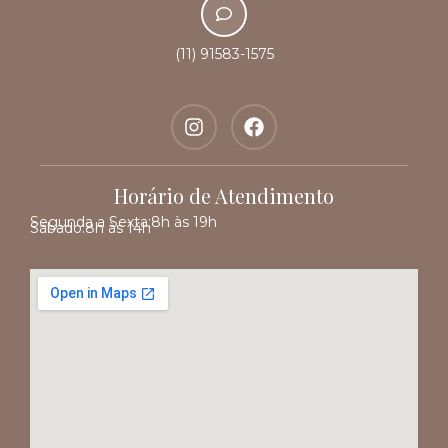
(11) 91583-1575
Horário de Atendimento
Segunda a Sexta:
8h às 19h
Sábado:
8h às 14h