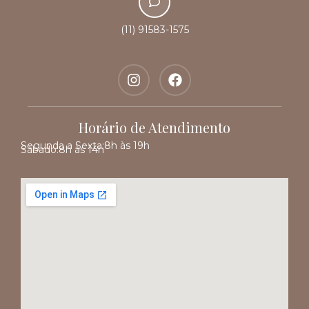
(11) 91583-1575
Horário de Atendimento
Segunda a Sexta:
8h às 19h
Sábado:
8h às 14h