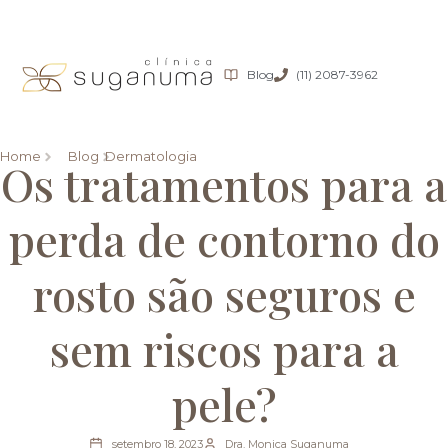
Blog
(11) 2087-3962
Home
Blog
Dermatologia
Os tratamentos para a
perda de contorno do
rosto são seguros e
sem riscos para a
pele?
setembro 18, 2023
Dra. Monica Suganuma