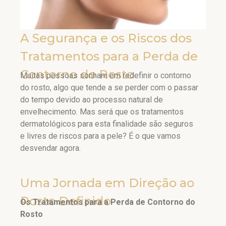
A Segurança e os Riscos dos
Tratamentos para a Perda de
Contorno do Rosto
Muitas pessoas sonham em redefinir o contorno
do rosto, algo que tende a se perder com o passar
do tempo devido ao processo natural de
envelhecimento. Mas será que os tratamentos
dermatológicos para esta finalidade são seguros
e livres de riscos para a pele? É o que vamos
desvendar agora.
Uma Jornada em Direção ao
Rosto Definido
Os Tratamentos para a Perda de Contorno do
Rosto