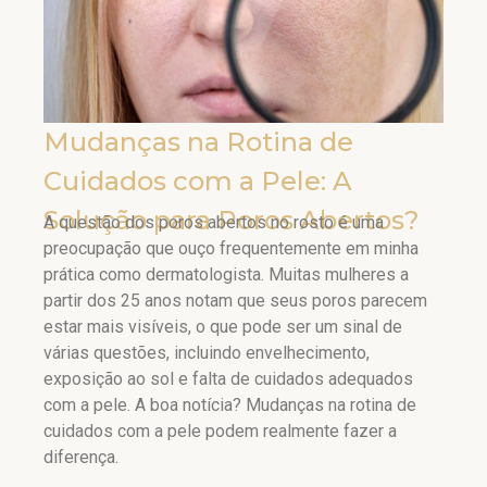
Mudanças na Rotina de
Cuidados com a Pele: A
Solução para Poros Abertos?
A questão dos poros abertos no rosto é uma
preocupação que ouço frequentemente em minha
prática como dermatologista. Muitas mulheres a
partir dos 25 anos notam que seus poros parecem
estar mais visíveis, o que pode ser um sinal de
várias questões, incluindo envelhecimento,
exposição ao sol e falta de cuidados adequados
com a pele. A boa notícia? Mudanças na rotina de
cuidados com a pele podem realmente fazer a
diferença.