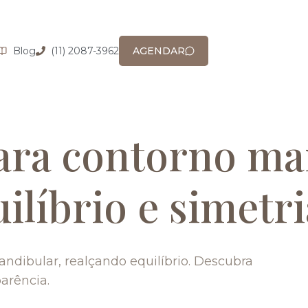
Blog
(11) 2087-3962
AGENDAR
ra contorno ma
ilíbrio e simetri
dibular, realçando equilíbrio. Descubra
arência.