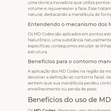
uma técnica inovadora que utiliza pontos 
volume e rejuvenescer a face. Esse trat
natural, destacando a mandíbula de forma 
Entendendo o mecanismo dos 
Os MD Codes são aplicados em pontos estr
hialurônico, uma substância naturalment
específicas, conseguimos esculpir as linh
estrutura.
Benefícios para o contorno man
A aplicação dos MD Codes na região da man
devolver a definição ao contorno facial. I
sentem que sua mandíbula perdeu contor
envelhecimento ou perda de peso.
Benefícios do uso de MD 
Os
MD Codes
oferecem uma abordagem prec