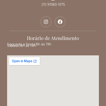
(11) 91583-1575
Horário de Atendimento
Segunda a Sexta:
8h às 19h
Sábado:
8h às 14h