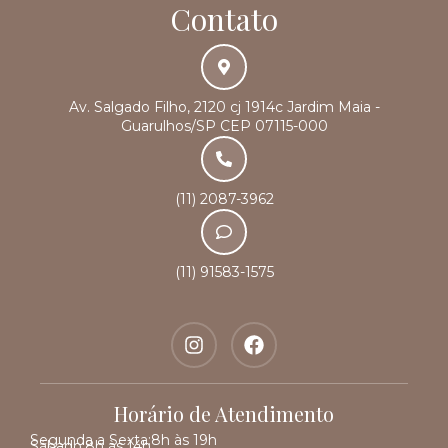
Contato
Av. Salgado Filho, 2120 cj 1914c Jardim Maia -
Guarulhos/SP CEP 07115-000
(11) 2087-3962
(11) 91583-1575
Horário de Atendimento
Segunda a Sexta:
8h às 19h
Sábado:
8h às 14h