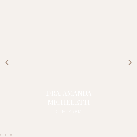
DRA. AMANDA
MICHELETTI
CRM 145.813