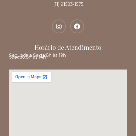
(11) 91583-1575
Horário de Atendimento
Segunda a Sexta:
8h às 19h
Sábado:
8h às 14h