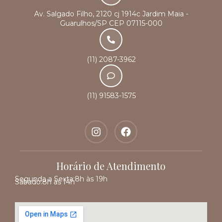
Av. Salgado Filho, 2120 cj 1914c Jardim Maia -
Guarulhos/SP CEP 07115-000
(11) 2087-3962
(11) 91583-1575
Horário de Atendimento
Segunda a Sexta:
8h às 19h
Sábado:
8h às 14h