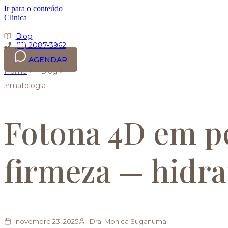
Ir para o conteúdo
Clinica
Blog
(11) 2087-3962
AGENDAR
Home
Blog
Dermatologia
Fotona 4D em pe
firmeza — hidra
novembro 23, 2025
Dra. Monica Suganuma