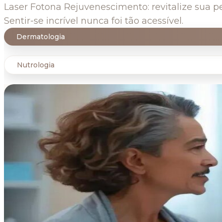
Laser Fotona Rejuvenescimento: revitalize sua p
Sentir-se incrível nunca foi tão acessível.
Dermatologia
Nutrologia