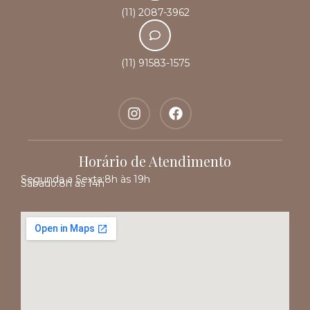
(11) 2087-3962
(11) 91583-1575
Horário de Atendimento
Segunda a Sexta:
8h às 19h
Sábado:
8h às 14h