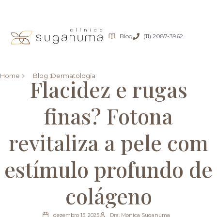
Blog
(11) 2087-3962
Home
Blog
Dermatologia
Flacidez e rugas
finas? Fotona
revitaliza a pele com
estímulo profundo de
colágeno
dezembro 15, 2025
Dra. Monica Suganuma