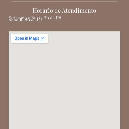
Horário de Atendimento
Segunda a Sexta:
8h às 19h
Sábado:
8h às 14h