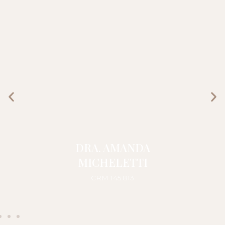
DRA. AMANDA
MICHELETTI
CRM 145.813