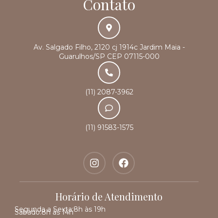
Contato
Av. Salgado Filho, 2120 cj 1914c Jardim Maia -
Guarulhos/SP CEP 07115-000
(11) 2087-3962
(11) 91583-1575
Horário de Atendimento
Segunda a Sexta:
8h às 19h
Sábado:
8h às 14h