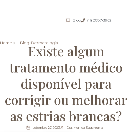
Blog
(11) 2087-3962
Home
Blog
Dermatologia
Existe algum
tratamento médico
disponível para
corrigir ou melhorar
as estrias brancas?
setembro 27, 2023
Dra. Monica Suganuma