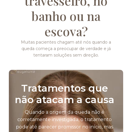
travesseiro, no
banho ou na
escova?
Muitas pacientes chagam até nós quando a
queda começa a preocupar de verdade e já
tentaram soluções sem direção.
Tratamentos que
não atacam a causa
Quando a origem da queda não é
corretamente investigada, o tratamento
pode até parecer promissor no início, mas