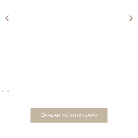
DRA. AMANDA
MICHELETTI
CRM 145.813
FALAR NO WHATSAPP