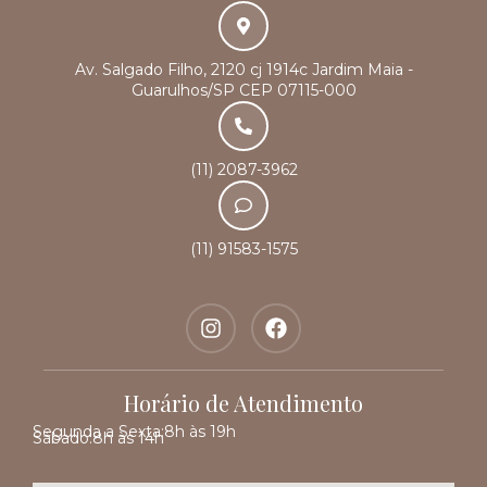
Av. Salgado Filho, 2120 cj 1914c Jardim Maia -
Guarulhos/SP CEP 07115-000
(11) 2087-3962
(11) 91583-1575
Horário de Atendimento
Segunda a Sexta:
8h às 19h
Sábado:
8h às 14h