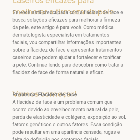
caseiros eficazes para
melhorar a firmeza da pele
Se você está preocupada com a flacidez de face e
busca soluções eficazes para melhorar a firmeza
da pele, este artigo é para você. Como médica
dermatologista especialista em tratamentos
faciais, vou compartilhar informações importantes
sobre a flacidez de face e apresentar tratamentos
caseiros que podem ajudar a fortalecer e tonificar
a pele. Continue lendo para descobrir como tratar a
flacidez de face de forma natural e eficaz.
Vamos começar!
Problema: Flacidez de face
A flacidez de face é um problema comum que
ocorre devido ao envelhecimento natural da pele,
perda de elasticidade e colágeno, exposição ao sol,
fatores genéticos e outros fatores. Essa condição
pode resultar em uma aparência cansada, rugas e
falta de definição nos contornos faciais.