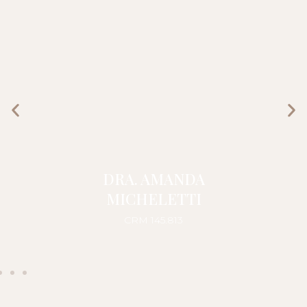
DRA. AMANDA
MICHELETTI
CRM 145.813