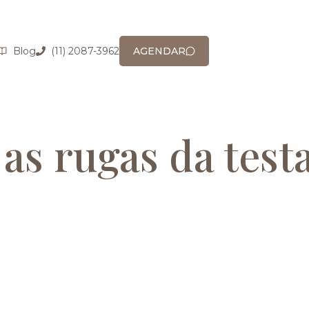
Blog
(11) 2087-3962
AGENDAR
as rugas da test