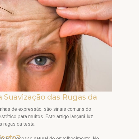
 Suavização das Rugas da
inhas de expressão, são sinais comuns do
ético para muitos. Este artigo lançará luz
s rugas da testa.
Testa?
do ao processo natural de envelhecimento. No