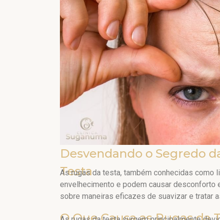
Desvendando o Segredo da
Testa
As rugas da testa, também conhecidas como l
envelhecimento e podem causar desconforto est
sobre maneiras eficazes de suavizar e tratar a
O Que Causa as Rugas da 
As rugas da testa surgem principalmente devi