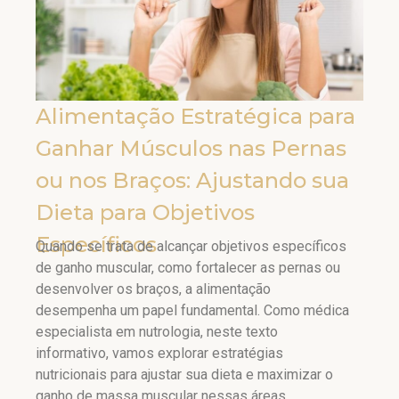
Alimentação Estratégica para
Ganhar Músculos nas Pernas
ou nos Braços: Ajustando sua
Dieta para Objetivos
Específicos
Quando se trata de alcançar objetivos específicos
de ganho muscular, como fortalecer as pernas ou
desenvolver os braços, a alimentação
desempenha um papel fundamental. Como médica
especialista em nutrologia, neste texto
informativo, vamos explorar estratégias
nutricionais para ajustar sua dieta e maximizar o
ganho de massa muscular nessas áreas