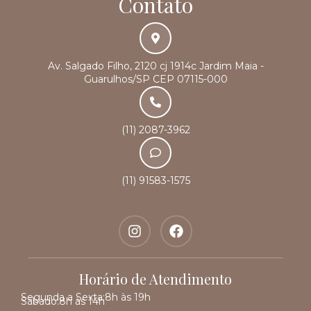
Contato
Av. Salgado Filho, 2120 cj 1914c Jardim Maia -
Guarulhos/SP CEP 07115-000
(11) 2087-3962
(11) 91583-1575
Horário de Atendimento
Segunda a Sexta:
8h às 19h
Sábado:
8h às 14h