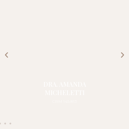
DRA. AMANDA
MICHELETTI
CRM 145.813