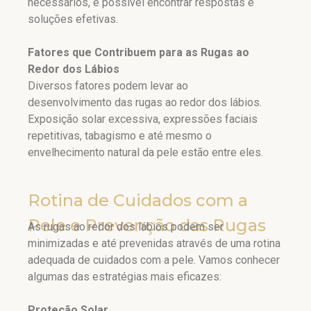
necessários, é possível encontrar respostas e
soluções efetivas.
Fatores que Contribuem para as Rugas ao
Redor dos Lábios
Diversos fatores podem levar ao
desenvolvimento das rugas ao redor dos lábios.
Exposição solar excessiva, expressões faciais
repetitivas, tabagismo e até mesmo o
envelhecimento natural da pele estão entre eles.
Rotina de Cuidados com a
Pele e Prevenção das Rugas
As rugas ao redor dos lábios podem ser
minimizadas e até prevenidas através de uma rotina
adequada de cuidados com a pele. Vamos conhecer
algumas das estratégias mais eficazes:
Proteção Solar