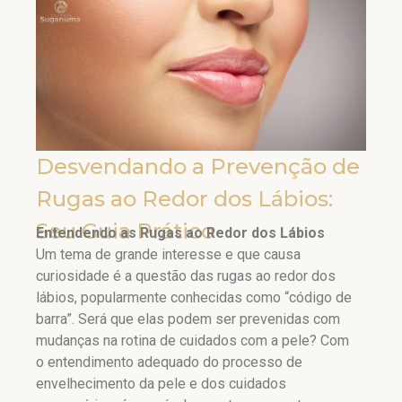
Desvendando a Prevenção de
Rugas ao Redor dos Lábios:
Seu Guia Prático
Entendendo as Rugas ao Redor dos Lábios
Um tema de grande interesse e que causa
curiosidade é a questão das rugas ao redor dos
lábios, popularmente conhecidas como “código de
barra”. Será que elas podem ser prevenidas com
mudanças na rotina de cuidados com a pele? Com
o entendimento adequado do processo de
envelhecimento da pele e dos cuidados