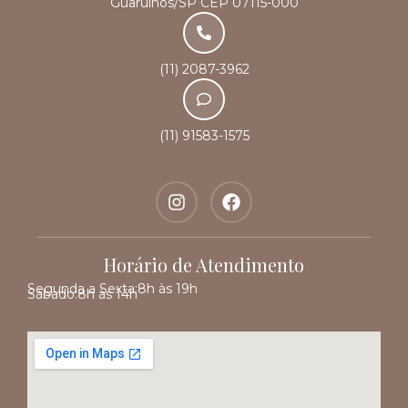
Guarulhos/SP CEP 07115-000
(11) 2087-3962
(11) 91583-1575
Horário de Atendimento
Segunda a Sexta:
8h às 19h
Sábado:
8h às 14h