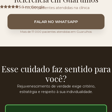
5.0 no Google
+17.000 pacientes atendidas na clínica
FALAR NO WHATSAPP
Mais de 17.000 pacientes atendidas em Guarulhos
Esse cuidado faz sentido para
você?
Rejuvenescimento de verdade exige critério,
estratégia e respeito à sua individualidade.