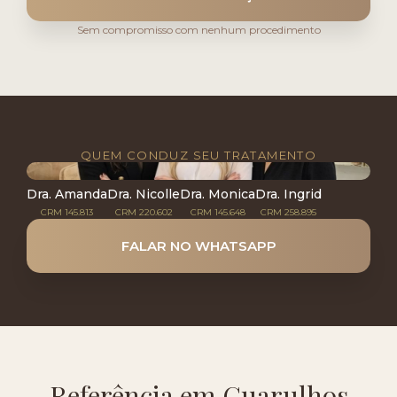
Sem compromisso com nenhum procedimento
QUEM CONDUZ SEU TRATAMENTO
Dra. Amanda
Dra. Nicolle
Dra. Monica
Dra. Ingrid
CRM 145.813
CRM 220.602
CRM 145.648
CRM 258.895
FALAR NO WHATSAPP
Referência em Guarulhos