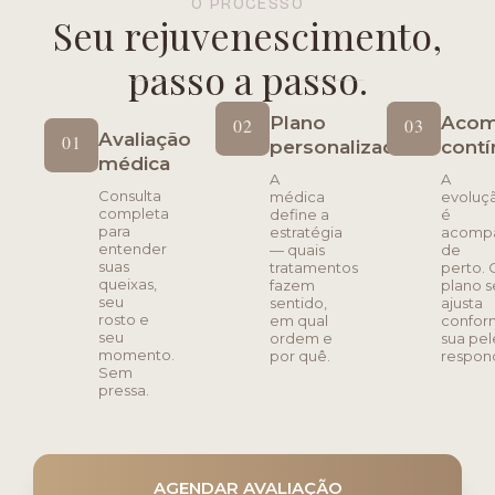
O PROCESSO
Seu rejuvenescimento,
passo a passo.
Plano
Acom
02
03
Avaliação
01
personalizado
cont
médica
A
A
Consulta
médica
evoluç
completa
define a
é
para
estratégia
acomp
entender
— quais
de
suas
tratamentos
perto. 
queixas,
fazem
plano s
seu
sentido,
ajusta
rosto e
em qual
confo
seu
ordem e
sua pel
momento.
por quê.
respon
Sem
pressa.
AGENDAR AVALIAÇÃO