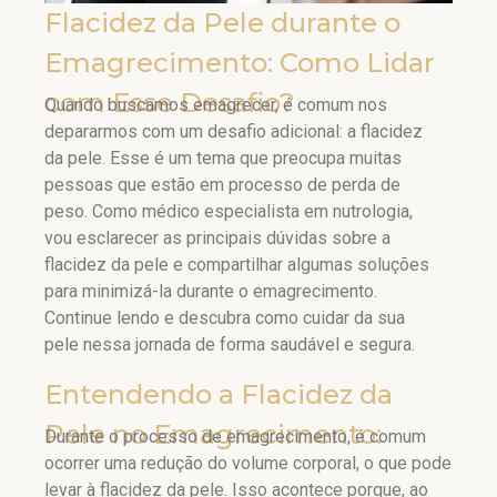
Flacidez da Pele durante o
Emagrecimento: Como Lidar
com Esse Desafio?
Quando buscamos emagrecer, é comum nos
depararmos com um desafio adicional: a flacidez
da pele. Esse é um tema que preocupa muitas
pessoas que estão em processo de perda de
peso. Como médico especialista em nutrologia,
vou esclarecer as principais dúvidas sobre a
flacidez da pele e compartilhar algumas soluções
para minimizá-la durante o emagrecimento.
Continue lendo e descubra como cuidar da sua
pele nessa jornada de forma saudável e segura.
Entendendo a Flacidez da
Pele no Emagrecimento:
Durante o processo de emagrecimento, é comum
ocorrer uma redução do volume corporal, o que pode
levar à flacidez da pele. Isso acontece porque, ao