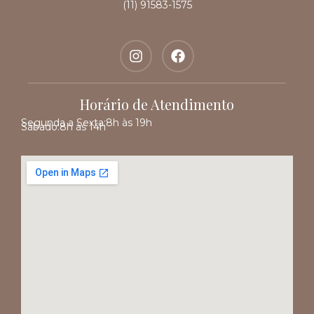
(11) 91583-1575
Horário de Atendimento
Segunda a Sexta:
8h às 19h
Sábado:
8h às 14h